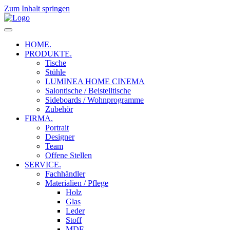
Zum Inhalt springen
HOME.
PRODUKTE.
Tische
Stühle
LUMINEA HOME CINEMA
Salontische / Beistelltische
Sideboards / Wohnprogramme
Zubehör
FIRMA.
Portrait
Designer
Team
Offene Stellen
SERVICE.
Fachhändler
Materialien / Pflege
Holz
Glas
Leder
Stoff
MDF