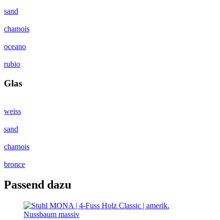
sand
chamois
oceano
rubio
Glas
weiss
sand
chamois
bronce
Passend dazu