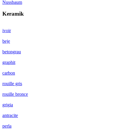
Nussbaum
Keramik
ivoir
beje
betongrau
graphit
carbon
rouille gris
rouille bronce
grigia
antracite
perla