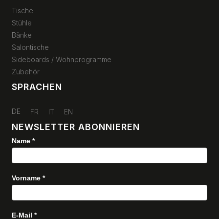
Tische
Stühle
Bänke
Salontische
Sideboards / Wohnprogramme
Zubehör
SPRACHEN
DE
FR
IT
EN
NEWSLETTER ABONNIEREN
Name
*
Newsletter
Vorname
*
E-Mail
*