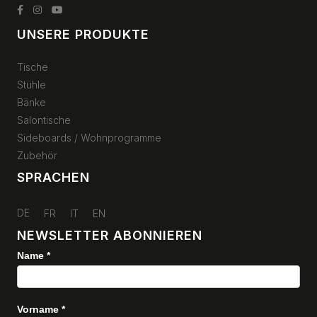
UNSERE PRODUKTE
Tische
Stühle
Bänke
Salontische
Sideboards / Wohnprogramme
Zubehör
SPRACHEN
DE
FR
IT
EN
NEWSLETTER ABONNIEREN
Name
*
Newsletter
Vorname
*