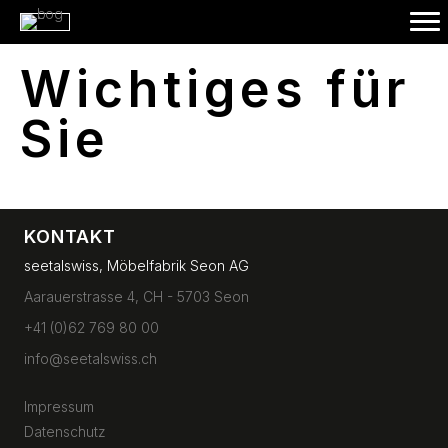
Wichtiges für
Sie
KONTAKT
seetalswiss, Möbelfabrik Seon AG
Aarauerstrasse 4, CH - 5703 Seon
+41 (0)62 769 80 00
info@seetalswiss.ch
Impressum
Datenschutz