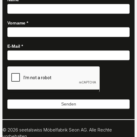
h
e
Vorname
*
u
E-Mail
*
n
d
A
Senden
n
s
© 2026 seetalswiss Möbelfabrik Seon AG. Alle Rechte
vorbehalten.