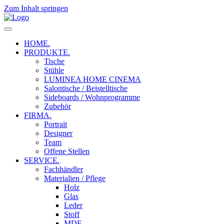
Zum Inhalt springen
HOME.
PRODUKTE.
Tische
Stühle
LUMINEA HOME CINEMA
Salontische / Beistelltische
Sideboards / Wohnprogramme
Zubehör
FIRMA.
Portrait
Designer
Team
Offene Stellen
SERVICE.
Fachhändler
Materialien / Pflege
Holz
Glas
Leder
Stoff
MDF