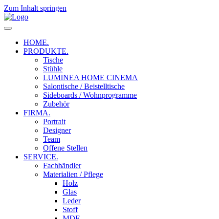
Zum Inhalt springen
HOME.
PRODUKTE.
Tische
Stühle
LUMINEA HOME CINEMA
Salontische / Beistelltische
Sideboards / Wohnprogramme
Zubehör
FIRMA.
Portrait
Designer
Team
Offene Stellen
SERVICE.
Fachhändler
Materialien / Pflege
Holz
Glas
Leder
Stoff
MDF