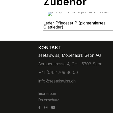
Zubehör
Leder Pflegeset P (pigmentiertes
Glattleder)
KONTAKT
seetalswiss, Möbelfabrik Seon AG
Aarauerstrasse 4, CH - 5703 Seon
+41 (0)62 769 80 00
info@seetalswiss.ch
Impressum
Datenschutz