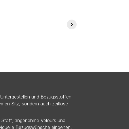
 Untergestellen und Bezugsstoffen
uemen Sitz, sondern auch zeitlose
n Stoff, angenehme Velours und
ividuelle Bezugswünsche eingehen.