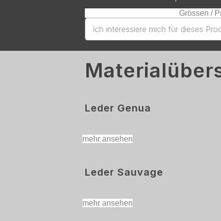
Grössen / P
Ich interessiere mich für dieses Pro
Materialüber
Leder Genua
mehr ansehen
Leder Sauvage
mehr ansehen