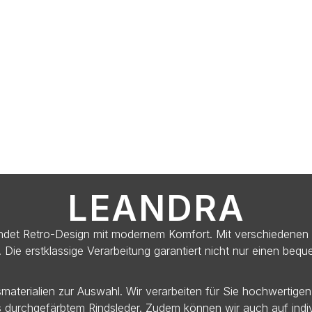
LEANDRA
bindet Retro-Design mit modernem Komfort. Mit verschiedenen
. Die erstklassige Verarbeitung garantiert nicht nur einen beq
aterialien zur Auswahl. Wir verarbeiten für Sie hochwertige
s durchgefärbtem Rindsleder. Zudem können wir auch auf ind