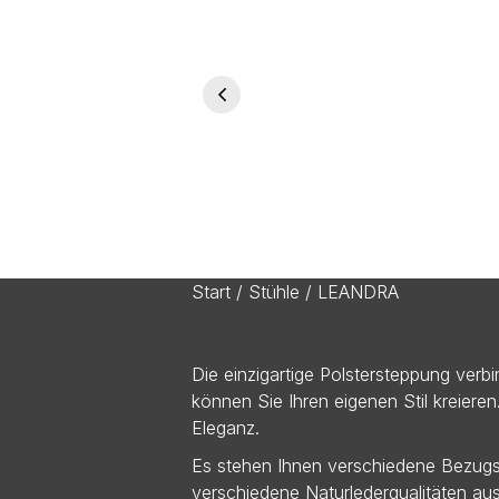
Start
/
Stühle
/ LEANDRA
Die einzigartige Polstersteppung ver
können Sie Ihren eigenen Stil kreieren
Eleganz.
Es stehen Ihnen verschiedene Bezugsm
verschiedene Naturlederqualitäten au