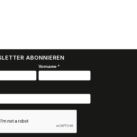
LETTER ABONNIEREN
Vorname
*
etter
*