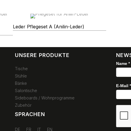
Leder Pflegeset A (Anilin-Leder)
UNSERE PRODUKTE
NEWS
Name
*
Newsl
Tische
Stühle
Bänke
E-Mail
Salontische
Sideboards / Wohnprogramme
Zubehör
SPRACHEN
DE
FR
IT
EN