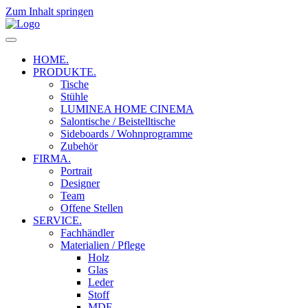
Zum Inhalt springen
HOME.
PRODUKTE.
Tische
Stühle
LUMINEA HOME CINEMA
Salontische / Beistelltische
Sideboards / Wohnprogramme
Zubehör
FIRMA.
Portrait
Designer
Team
Offene Stellen
SERVICE.
Fachhändler
Materialien / Pflege
Holz
Glas
Leder
Stoff
MDF