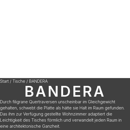
Start
/
Tische
/ BANDERA
BANDERA
Durch filigrane Quertraversen unscheinbar im Gleichgewicht
gehalten, schwebt die Platte als hätte sie Halt im Raum gefunden.
Das ihm zur Verfügung gestellte Wohnzimmer adaptiert die
Leichtigkeit des Tisches förmlich und verwandelt jeden Raum in
eine architektonische Ganzheit.