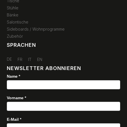
Tische
Stühle
Bänke
Salontische
Sideboards / Wohnprogramme
Zubehör
SPRACHEN
DE
FR
IT
EN
NEWSLETTER ABONNIEREN
Name
*
Newsletter
Vorname
*
E-Mail
*