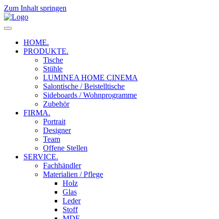
Zum Inhalt springen
HOME.
PRODUKTE.
Tische
Stühle
LUMINEA HOME CINEMA
Salontische / Beistelltische
Sideboards / Wohnprogramme
Zubehör
FIRMA.
Portrait
Designer
Team
Offene Stellen
SERVICE.
Fachhändler
Materialien / Pflege
Holz
Glas
Leder
Stoff
MDF