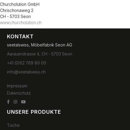
Churcholution GmbH
Chrischonaweg 2
CH - 5703 Seon
www.churcholution.ch
KONTAKT
seetalswiss, Möbelfabrik Seon AG
Aarauerstrasse 4, CH - 5703 Seon
+41 (0)62 769 80 00
info@seetalswiss.ch
Impressum
Datenschutz
UNSERE PRODUKTE
Tische