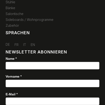
Stühle
Bänke
Salontische
Sideboards / Wohnprogramme
Zubehör
SPRACHEN
DE
FR
IT
EN
NEWSLETTER ABONNIEREN
Name
*
Newsletter
Vorname
*
E-Mail
*