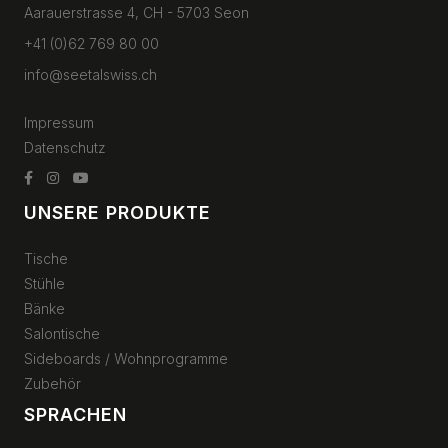
Aarauerstrasse 4, CH - 5703 Seon
+41 (0)62 769 80 00
info@seetalswiss.ch
Impressum
Datenschutz
UNSERE PRODUKTE
Tische
Stühle
Bänke
Salontische
Sideboards / Wohnprogramme
Zubehör
SPRACHEN