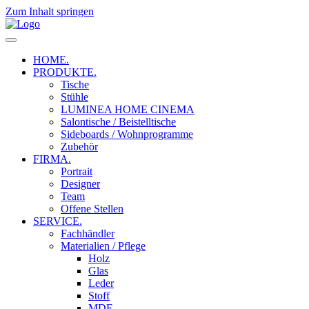
Zum Inhalt springen
HOME.
PRODUKTE.
Tische
Stühle
LUMINEA HOME CINEMA
Salontische / Beistelltische
Sideboards / Wohnprogramme
Zubehör
FIRMA.
Portrait
Designer
Team
Offene Stellen
SERVICE.
Fachhändler
Materialien / Pflege
Holz
Glas
Leder
Stoff
MDF